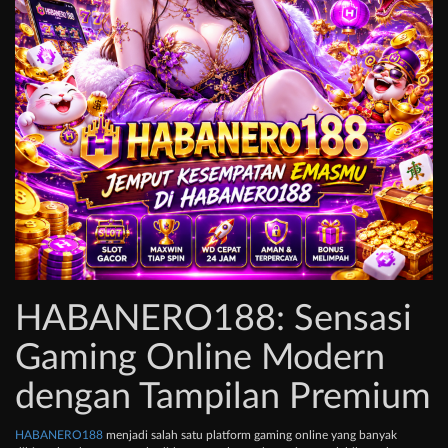
HABANERO188: Sensasi
Gaming Online Modern
dengan Tampilan Premium
HABANERO188
menjadi salah satu platform gaming online yang banyak