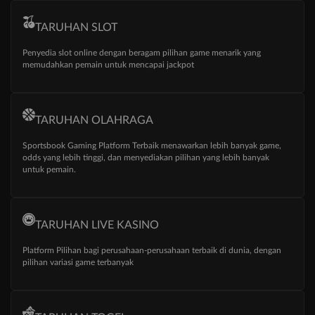
TARUHAN SLOT
Penyedia slot online dengan beragam pilihan game menarik yang
memudahkan pemain untuk mencapai jackpot
TARUHAN OLAHRAGA
Sportsbook Gaming Platform Terbaik menawarkan lebih banyak game,
odds yang lebih tinggi, dan menyediakan pilihan yang lebih banyak
untuk pemain.
TARUHAN LIVE KASINO
Platform Pilihan bagi perusahaan-perusahaan terbaik di dunia, dengan
pilihan variasi game terbanyak