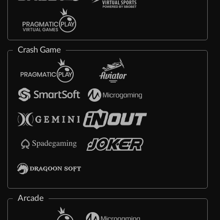
Crash Game
Arcade