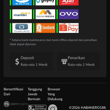
* Selama bank maintenance dan bank offline deposit dan penarikan
tidak dapat diproses
Deposit
Penarikan
Rata-rata 1 Menit
Rata-rata 1 Menit
Bersertifikasi
Tanggung
Browser
Dari
Jawab
Yang
Bermain
Didukung
©2026 HABANERO188.