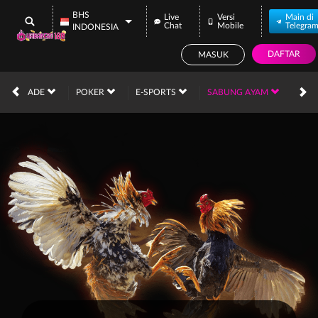
BHS
Live
Versi
Main di
Chat
Mobile
Telegra
INDONESIA
DAFTAR
MASUK
PRO
ARCADE
POKER
E-SPORTS
SABUNG AYAM