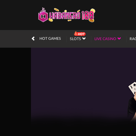
HOT GAMES
SLOTS
LIVE CASINO
RA