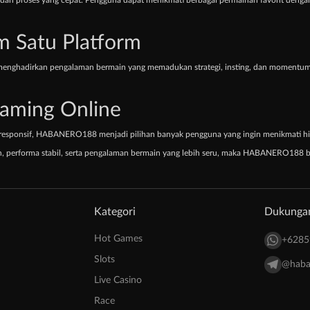
m Satu Platform
nghadirkan pengalaman bermain yang memadukan strategi, insting, dan momentum. H
Gaming Online
sponsif, HABANERO188 menjadi pilihan banyak pengguna yang ingin menikmati hibu
n, performa stabil, serta pengalaman bermain yang lebih seru, maka HABANERO188 b
Kategori
Dukunga
Hot Games
+6285
Slots
@haba
Live Casino
Race