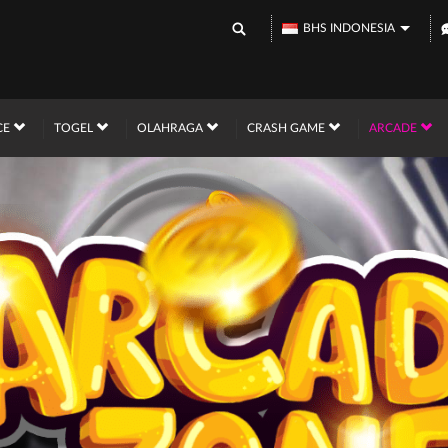
BHS INDONESIA
CE
TOGEL
OLAHRAGA
CRASH GAME
ARCADE