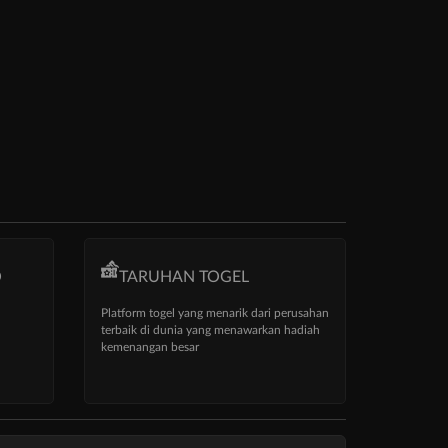
O
TARUHAN TOGEL
Platform togel yang menarik dari perusahan
terbaik di dunia yang menawarkan hadiah
kemenangan besar