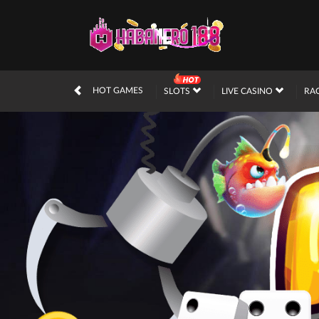
HOT GAMES
SLOTS
LIVE CASINO
RA