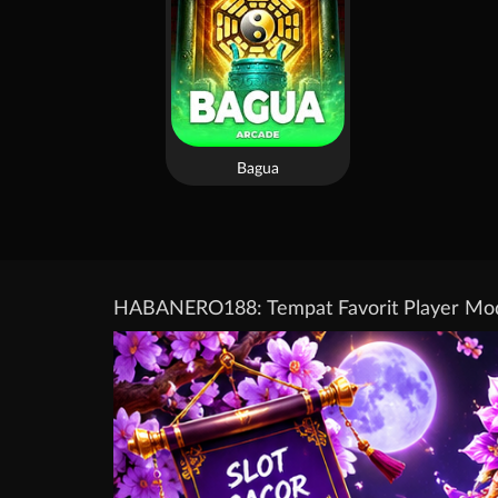
Bagua
HABANERO188: Tempat Favorit Player Mode