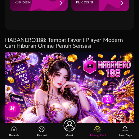
KLIK DISINI
KLIK DISINI
HABANERO188: Tempat Favorit Player Modern
Cari Hiburan Online Penuh Sensasi
Beranda
Promosi
Masuk
Hubungi Kami
Akun Saya